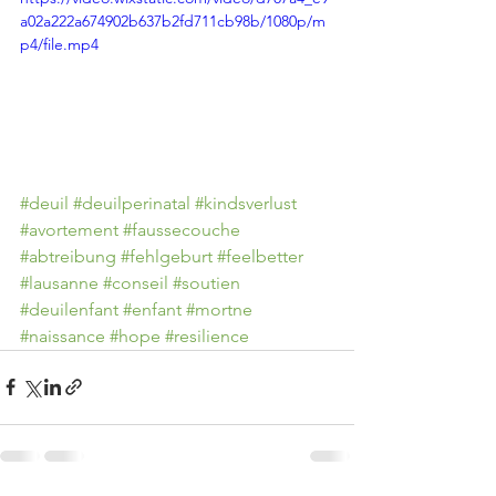
a02a222a674902b637b2fd711cb98b/1080p/m
p4/file.mp4
#deuil
#deuilperinatal
#kindsverlust
#avortement
#faussecouche
#abtreibung
#fehlgeburt
#feelbetter
#lausanne
#conseil
#soutien
#deuilenfant
#enfant
#mortne
#naissance
#hope
#resilience