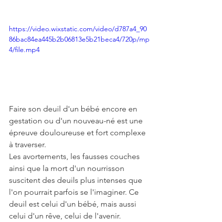
https://video.wixstatic.com/video/d787a4_90
86bac84ea445b2b06813e5b21beca4/720p/mp
4/file.mp4
Faire son deuil d'un bébé encore en 
gestation ou d'un nouveau-né est une 
épreuve douloureuse et fort complexe 
à traverser.
Les avortements, les fausses couches 
ainsi que la mort d'un nourrisson 
suscitent des deuils plus intenses que 
l'on pourrait parfois se l'imaginer. Ce 
deuil est celui d'un bébé, mais aussi 
celui d'un rêve, celui de l'avenir.