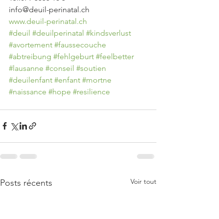
info@deuil-perinatal.ch
www.deuil-perinatal.ch
#deuil
#deuilperinatal
#kindsverlust
#avortement
#faussecouche
#abtreibung
#fehlgeburt
#feelbetter
#lausanne
#conseil
#soutien
#deuilenfant
#enfant
#mortne
#naissance
#hope
#resilience
Voir tout
Posts récents