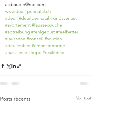
ac.baudin@me.com 
www.deuil-perinatal.ch
#deuil
#deuilperinatal
#kindsverlust
#avortement
#faussecouche
#abtreibung
#fehlgeburt
#feelbetter
#lausanne
#conseil
#soutien
#deuilenfant
#enfant
#mortne
#naissance
#hope
#resilience
Voir tout
Posts récents