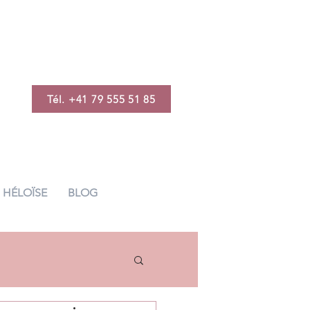
Tél. +41 79 555 51 85
HÉLOÏSE
BLOG