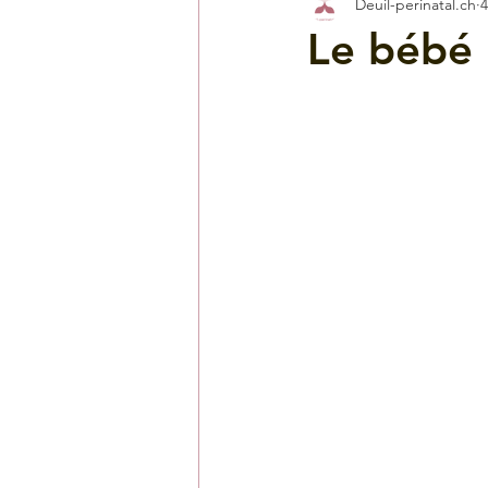
Deuil-perinatal.ch
4
Le bébé n