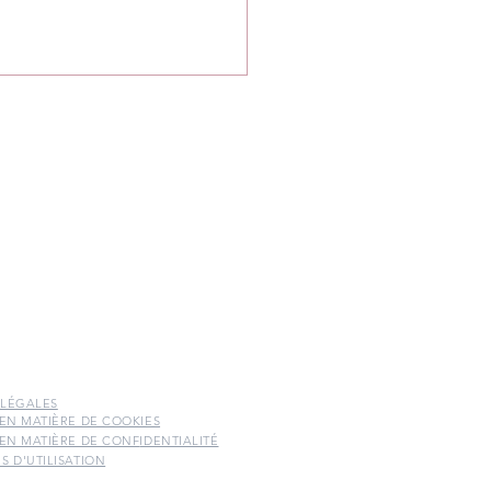
articularité du deuil
natal
 LÉGALES
 EN MATIÈRE DE COOKIES
 EN MATIÈRE DE CONF
IDENTIALITÉ
S D'UTILISATION