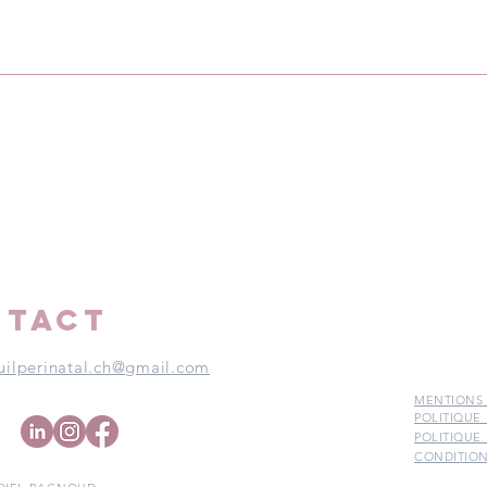
Les papas affligés par le
La p
deuil périnatal
péri
NTACT
uilperinatal.ch@gmail.com
MENTIONS
POLITIQUE
POLITIQUE
CONDITION