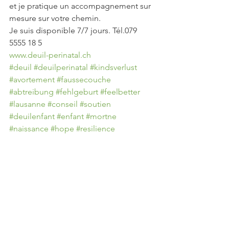
et je pratique un accompagnement sur 
mesure sur votre chemin.
Je suis disponible 7/7 jours. Tél.079 
5555 18 5
www.deuil-perinatal.ch
#deuil
#deuilperinatal
#kindsverlust
#avortement
#faussecouche
#abtreibung
#fehlgeburt
#feelbetter
#lausanne
#conseil
#soutien
#deuilenfant
#enfant
#mortne
#naissance
#hope
#resilience