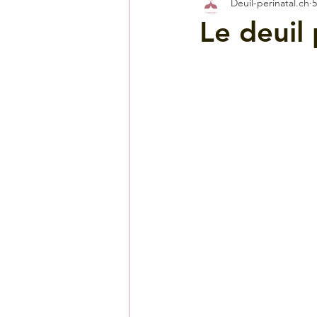
Deuil-perinatal.ch
5
Le deuil 