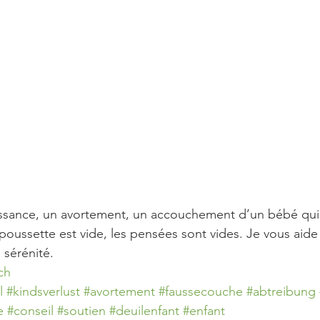
issance, un avortement, un accouchement d’un bébé qui
a poussette est vide, les pensées sont vides. Je vous aide
a sérénité. 
ch
l
#kindsverlust
#avortement
#faussecouche
#abtreibung
e
#conseil
#soutien
#deuilenfant
#enfant