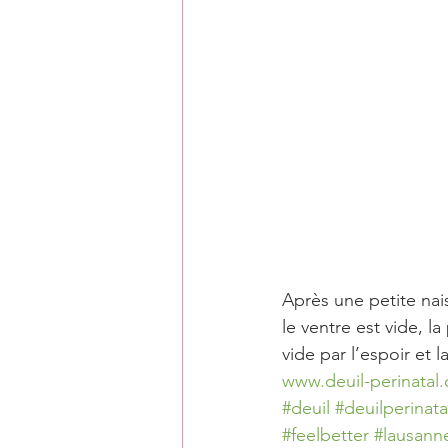
Après une petite na
le ventre est vide, l
vide par l’espoir et l
www.deuil-perinatal.
#deuil
#deuilperinata
#feelbetter
#lausann