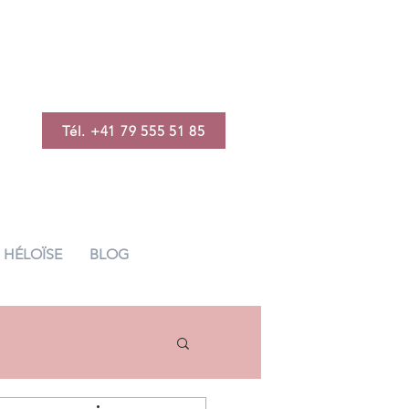
Tél. +41 79 555 51 85
HÉLOÏSE
BLOG