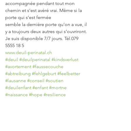
accompagnée pendant tout mon 
chemin et s’est avéré vrai. Même si la 
porte qui s’est fermée
semble la dernière porte qu’on a vue, il 
y a toujours deux autres qui s’ouvriront.
Je suis disponible 7/7 jours. Tél.079 
5555 18 5
www.deuil-perinatal.ch
#deuil
#deuilperinatal
#kindsverlust
#avortement
#faussecouche
#abtreibung
#fehlgeburt
#feelbetter
#lausanne
#conseil
#soutien
#deuilenfant
#enfant
#mortne
#naissance
#hope
#resilience