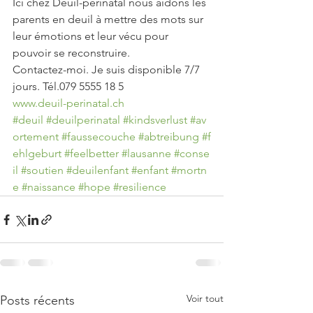
Ici chez Deuil-périnatal nous aidons les 
parents en deuil à mettre des mots sur 
leur émotions et leur vécu pour 
pouvoir se reconstruire.
Contactez-moi. Je suis disponible 7/7 
jours. Tél.079 5555 18 5
www.deuil-perinatal.ch
#deuil
#deuilperinatal
#kindsverlust
#av
ortement
#faussecouche
#abtreibung
#f
ehlgeburt
#feelbetter
#lausanne
#conse
il
#soutien
#deuilenfant
#enfant
#mortn
e
#naissance
#hope
#resilience
Voir tout
Posts récents