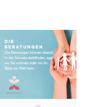
DIE
BERATUNGEN
Die Beratungen können überall
in der Schweiz stattfinden, egal
wo Sie wohnen oder wo ihr
Baby zur Welt kam.