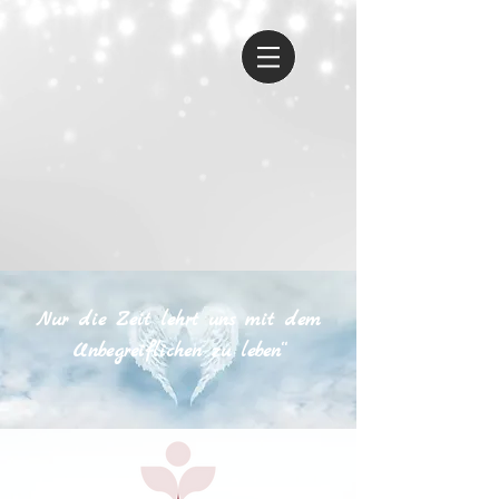
We care when it matters the most
Tél. +41 79 555 51 85
Nur die Zeit lehrt uns mit dem
Unbegreiflichen zu leben“