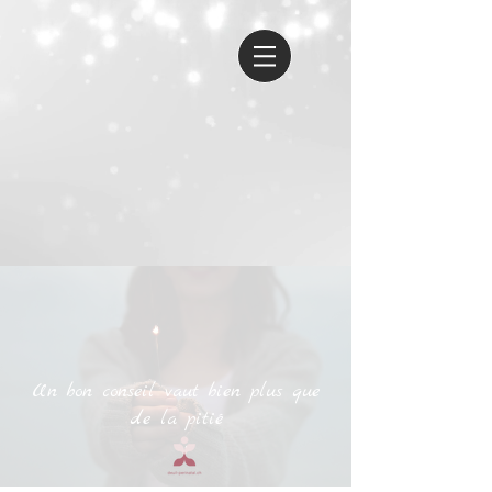
We care when it matters the most
Tél. +41 79 555 51 85
Un bon conseil vaut bien plus que
de la pitié