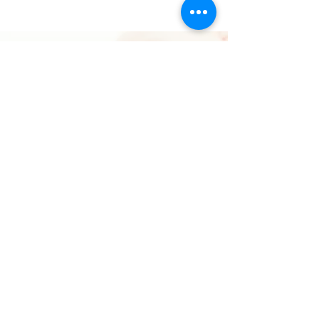
Conseil juridique
En tant que
Juriste, je vous
conseille sur les
questions