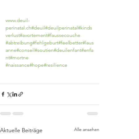
www.deuil-
perinatal.ch
#deuil
#deuilperinatal
#kinds
verlust
#avortement
#faussecouche
#abtreibung
#fehlgeburt
#feelbetter
#laus
anne
#conseil
#soutien
#deuilenfant
#enfa
nt
#mortne
#naissance
#hope
#resilience
Alle ansehen
Aktuelle Beiträge