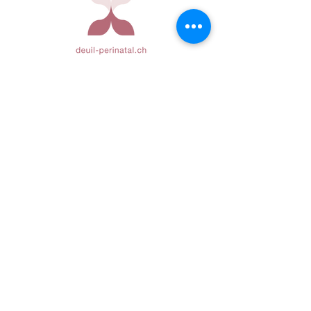
KONTAKT
Mail :
deuilperinatal.ch@gmail.com
©2021 ANNE CATHERINE BAUDIN
WEBDESIGN
MURIEL BAGNOUD
FOLGEN SIE UNS
HAFTUNGSAUSSLUSS
DATENSCHUTZRICHTLINIE
COOKIES-RICHTLINIE
NUTZUNGSBEDINGUNGEN