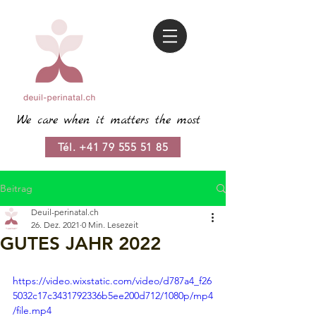
We care when it matters the most
Tél. +41 79 555 51 85
Beitrag
Deuil-perinatal.ch
26. Dez. 2021
0 Min. Lesezeit
GUTES JAHR 2022
https://video.wixstatic.com/video/d787a4_f26
5032c17c3431792336b5ee200d712/1080p/mp4
/file.mp4