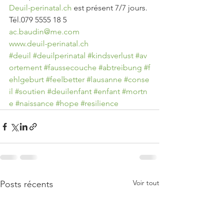
Deuil-perinatal.ch
 est présent 7/7 jours.
Tél.079 5555 18 5
ac.baudin@me.com
www.deuil-perinatal.ch
#deuil
#deuilperinatal
#kindsverlust
#av
ortement
#faussecouche
#abtreibung
#f
ehlgeburt
#feelbetter
#lausanne
#conse
il
#soutien
#deuilenfant
#enfant
#mortn
e
#naissance
#hope
#resilience
Voir tout
Posts récents