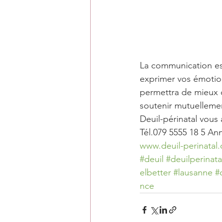
La communication es
exprimer vos émotion
permettra de mieux c
soutenir mutuelleme
Deuil-périnatal vous 
Tél.079 5555 18 5 An
www.deuil-perinatal.
#deuil
#deuilperinata
elbetter
#lausanne
#
nce