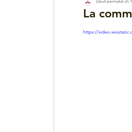
Deuil-perinatal.ch
1
La comm
https://video.wixstat