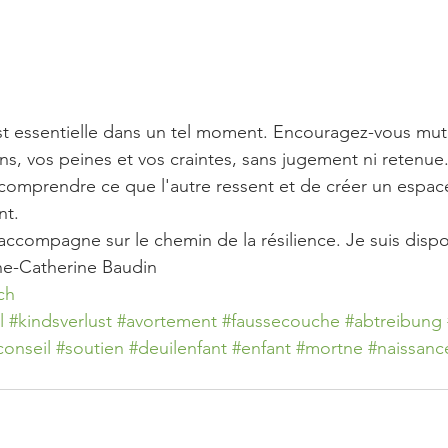
t essentielle dans un tel moment. Encouragez-vous mut
s, vos peines et vos craintes, sans jugement ni retenue.
omprendre ce que l'autre ressent et de créer un espace
nt.
accompagne sur le chemin de la résilience. Je suis dispon
ne-Catherine Baudin
ch
l
#kindsverlust
#avortement
#faussecouche
#abtreibung
conseil
#soutien
#deuilenfant
#enfant
#mortne
#naissanc