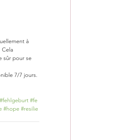
uellement à 
 Cela 
 sûr pour se 
ible 7/7 jours. 
#fehlgeburt
#fe
e
#hope
#resilie