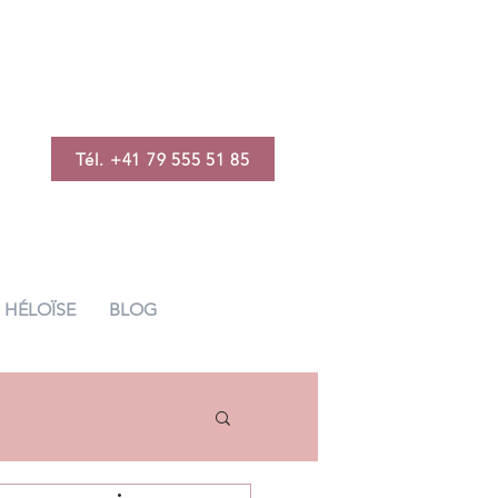
Tél. +41 79 555 51 85
HÉLOÏSE
BLOG