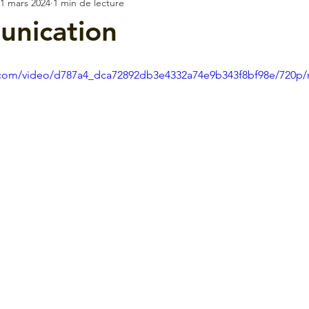
1 mars 2024
1 min de lecture
unication
ic.com/video/d787a4_dca72892db3e4332a74e9b343f8bf98e/720p/