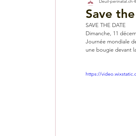
Deuil-perinatal.ch
4
Save the
SAVE THE DATE
Dimanche, 11 décem
Journée mondiale de 
une bougie devant la
https://video.wixstat