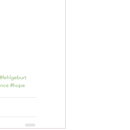
#fehlgeburt
ance
#hope