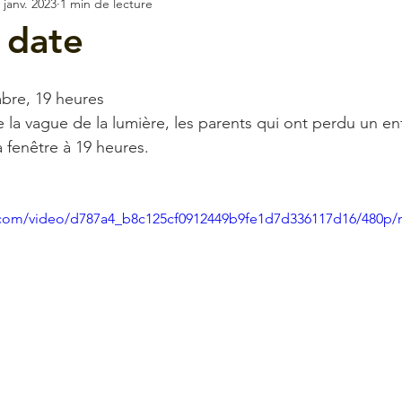
 janv. 2023
1 min de lecture
 date
bre, 19 heures
la vague de la lumière, les parents qui ont perdu un en
 fenêtre à 19 heures.
ic.com/video/d787a4_b8c125cf0912449b9fe1d7d336117d16/480p/