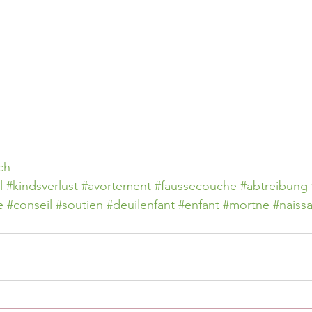
ch
l
#kindsverlust
#avortement
#faussecouche
#abtreibung
e
#conseil
#soutien
#deuilenfant
#enfant
#mortne
#naiss