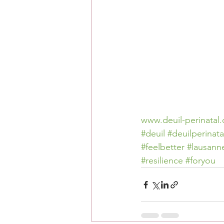
www.deuil-perinatal.
#deuil
#deuilperinata
#feelbetter
#lausann
#resilience
#foryou