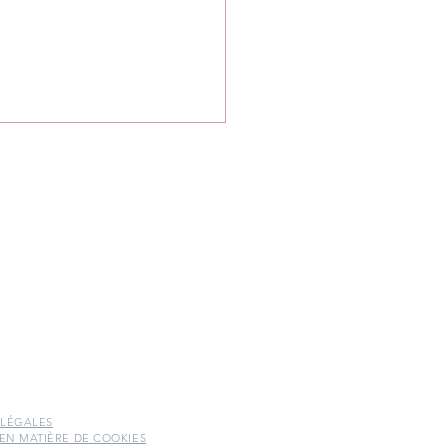
articularité du deuil
natal
 LÉGALES
 EN MATIÈRE DE COOKIES