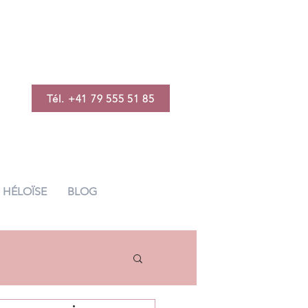
Tél. +41 79 555 51 85
HÉLOÏSE
BLOG