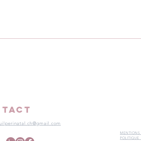
Les papas affligés par le
La p
deuil périnatal
péri
NTACT
uilperinatal.ch@gmail.com
MENTIONS
POLITIQUE