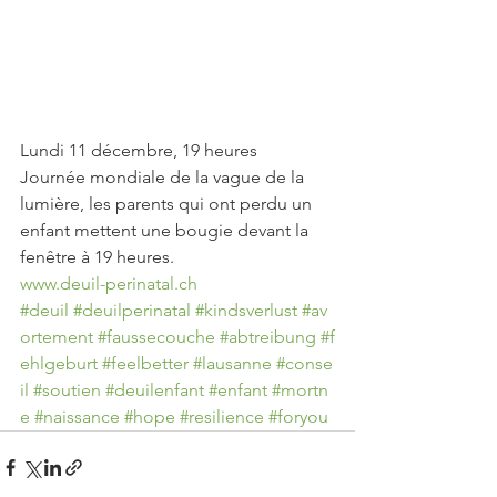
Lundi 11 décembre, 19 heures
Journée mondiale de la vague de la 
lumière, les parents qui ont perdu un 
enfant mettent une bougie devant la 
fenêtre à 19 heures.
www.deuil-perinatal.ch
#deuil
#deuilperinatal
#kindsverlust
#av
ortement
#faussecouche
#abtreibung
#f
ehlgeburt
#feelbetter
#lausanne
#conse
il
#soutien
#deuilenfant
#enfant
#mortn
e
#naissance
#hope
#resilience
#foryou