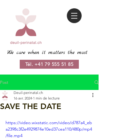
We care when it matters the most
Tél. +41 79 555 51 85
Post
Deuil-perinatal.ch
16 avr. 2024
1 min de lecture
SAVE THE DATE
https://video.wixstatic.com/video/d787a4_eb
a2398c3f2e4929874e10ed37cea110/480p/mp4
/file.mp4